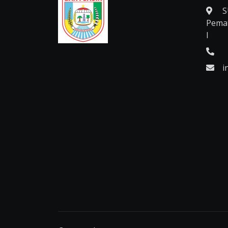
S
Pemat
I
i